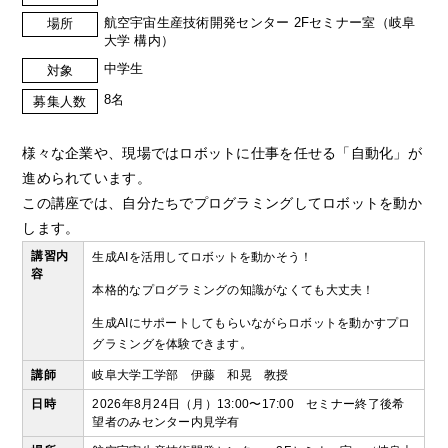
航空宇宙生産技術開発センター 2Fセミナー室（岐阜
場所
大学 構内）
中学生
対象
8名
募集人数
様々な企業や、現場ではロボットに仕事を任せる「自動化」が
進められています。
この講座では、自分たちでプログラミングしてロボットを動か
します。
講習内
生成AIを活用してロボットを動かそう！
容
本格的なプログラミングの知識がなくても大丈夫！
生成AIにサポートしてもらいながらロボットを動かすプロ
グラミングを体験できます。
講師
岐阜大学工学部 伊藤 和晃 教授
日時
2026年8月24日（月）13:00〜17:00 セミナー終了後希
望者のみセンター内見学有