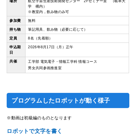
場所
航空宇宙生産技術開発センター 2Fセミナー室 （岐阜大
学 構内）
※教室内，飲み物のみ可
参加費
無料
持ち物
筆記用具、飲み物（必要に応じて）
定員
8名（先着順）
申込期
2026年8月17日（月）正午
日
共催
工学部 電気電子・情報工学科 情報コース
男女共同参画推進室
プログラムしたロボットが動く様子
※動画は初級編のものとなります
ロボットで文字を書く