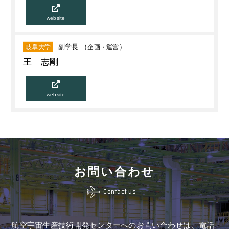
website
副学長 （
企画・運営
）
岐阜大学
王 志剛
website
お問い合わせ
Contact us
航空宇宙生産技術開発センターへのお問い合わせは、
電話