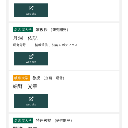
website
准教授 （
研究開発
）
名古屋大学
舟洞 佑記
研究分野
情報通信 、知能ロボティクス
website
教授 （
企画・運営
）
岐阜大学
細野 光章
website
特任教授 （
研究開発
）
名古屋大学