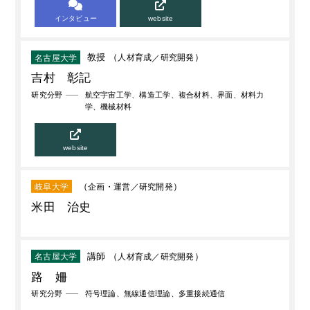
インタビュー
website
教授 （
人材育成
研究開発
）
名古屋大学
吉村 彰記
研究分野
航空宇宙工学、構造工学、複合材料、界面、材料力
学、機械材料
website
（
企画・運営
研究開発
）
岐阜大学
米田 治史
講師 （
人材育成
研究開発
）
名古屋大学
路 姍
研究分野
符号理論、無線通信理論、多重接続通信