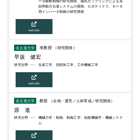
ータ駆動制御の研究開発、磁気カップリングによる高
効率動力伝達システムの開発、ロボティクス、モータ
用インバータ制御の研究開発
website
准教授 （
研究開発
）
名古屋大学
早坂 健宏
研究分野
生産工学、切削加工学、工作機械工学
website
教授 （
企画・運営
人材育成
研究開発
）
名古屋大学
原 進
研究分野
機械力学・制御、制御工学、知能機械学・機械システ
ム