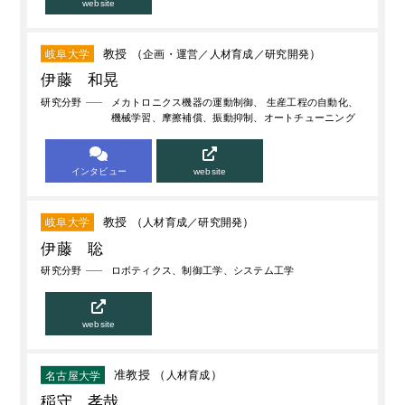
website
教授 （
企画・運営
人材育成
研究開発
）
岐阜大学
伊藤 和晃
研究分野
メカトロニクス機器の運動制御、 生産工程の自動化、
機械学習、摩擦補償、振動抑制、オートチューニング
インタビュー
website
教授 （
人材育成
研究開発
）
岐阜大学
伊藤 聡
研究分野
ロボティクス、制御工学、システム工学
website
准教授 （
人材育成
）
名古屋大学
稲守 孝哉