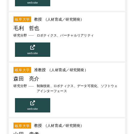
website
教授 （
人材育成
研究開発
）
岐阜大学
毛利 哲也
研究分野
ロボティクス、バーチャルリアリティ
website
准教授 （
人材育成
研究開発
）
岐阜大学
森田 亮介
研究分野
制御技術、ロボティクス、データ可視化、ソフトウェ
アインターフェース
website
教授 （
人材育成
研究開発
）
岐阜大学