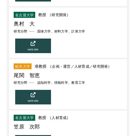
教授 （
研究開発
）
名古屋大学
奥村 大
研究分野
固体力学、材料力学、計算力学
website
准教授 （
企画・運営
人材育成
研究開発
）
岐阜大学
尾関 智恵
研究分野
認知科学、情報科学、教育工学
website
教授 （
人材育成
）
名古屋大学
笠原 次郎