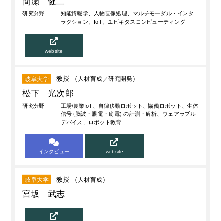
間瀬 健二
研究分野
知能情報学、人物画像処理、マルチモーダル・インタ
ラクション、IoT、ユビキタスコンピューティング
website
教授 （
人材育成
研究開発
）
岐阜大学
松下 光次郎
研究分野
工場/農業IoT、自律移動ロボット、協働ロボット、生体
信号 (脳波・眼電・筋電) の計測・解析、ウェアラブル
デバイス、ロボット教育
インタビュー
website
教授 （
人材育成
）
岐阜大学
宮坂 武志