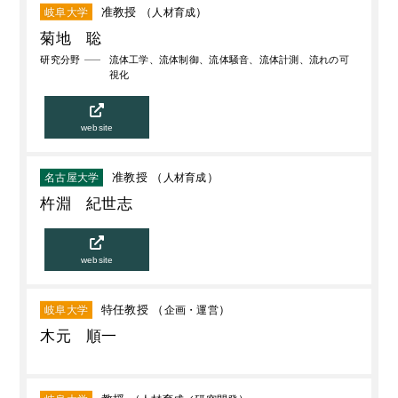
准教授 （
人材育成
）
岐阜大学
菊地 聡
研究分野
流体工学、流体制御、流体騒音、流体計測、流れの可
視化
website
准教授 （
人材育成
）
名古屋大学
杵淵 紀世志
website
特任教授 （
企画・運営
）
岐阜大学
木元 順一