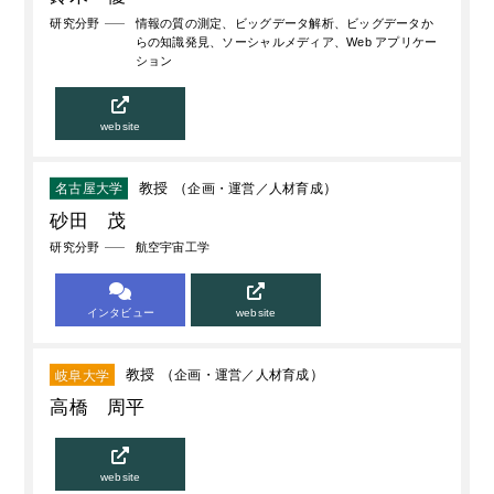
研究分野
情報の質の測定、ビッグデータ解析、ビッグデータか
らの知識発見、ソーシャルメディア、Web アプリケー
ション
website
教授 （
企画・運営
人材育成
）
名古屋大学
砂田 茂
研究分野
航空宇宙工学
インタビュー
website
教授 （
企画・運営
人材育成
）
岐阜大学
高橋 周平
website