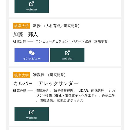
website
教授 （
人材育成
研究開発
）
岐阜大学
加藤 邦人
研究分野
コンピュータビジョン、パターン認識、深層学習
インタビュー
website
准教授 （
研究開発
）
岐阜大学
カルバヨ アレックサンダー
研究分野
情報通信 、 知覚情報処理 、 LiDAR、画像処理、 もの
づくり技術（機械・電気電子・化学工学） 、通信工学
、 情報通信、 知能ロボティクス
website