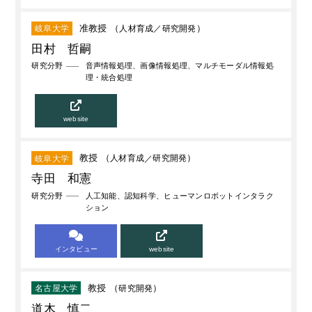
准教授 （
人材育成
研究開発
）
岐阜大学
田村 哲嗣
研究分野
音声情報処理、画像情報処理、マルチモーダル情報処
理・統合処理
website
教授 （
人材育成
研究開発
）
岐阜大学
寺田 和憲
研究分野
人工知能、認知科学、ヒューマンロボットインタラク
ション
インタビュー
website
教授 （
研究開発
）
名古屋大学
道木 慎二