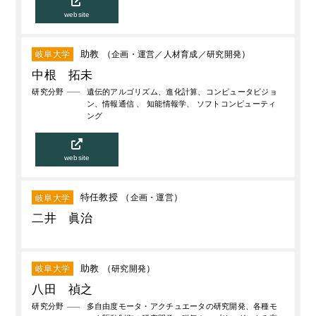
website
助教 （
企画・運営
人材育成
研究開発
）
岐阜大学
中根 拓未
研究分野
遺伝的アルゴリズム、進化計算、コンピュータビジョ
ン、情報通信 、 知能情報学、 ソフトコンピューティ
ング
website
特任教授 （
企画・運営
）
岐阜大学
二井 眞治
助教 （
研究開発
）
岐阜大学
八田 禎之
研究分野
多自由度モータ・アクチュエータの研究開発、各種モ