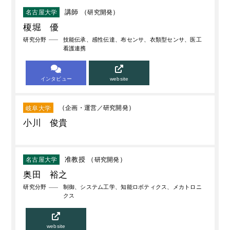
講師 （
研究開発
）
名古屋大学
榎堀 優
研究分野
技能伝承、感性伝達、布センサ、衣類型センサ、医工
看護連携
インタビュー
website
（
企画・運営
研究開発
）
岐阜大学
小川 俊貴
准教授 （
研究開発
）
名古屋大学
奥田 裕之
研究分野
制御、システム工学、知能ロボティクス、メカトロニ
クス
website