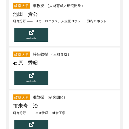
准教授 （
人材育成
研究開発
）
岐阜大学
池田 貴公
研究分野
メカトロニクス、人支援ロボット、飛行ロボット
website
特任教授 （
人材育成
）
岐阜大学
石原 秀昭
website
准教授 （
研究開発
）
岐阜大学
市来嵜 治
研究分野
生産管理 、経営工学