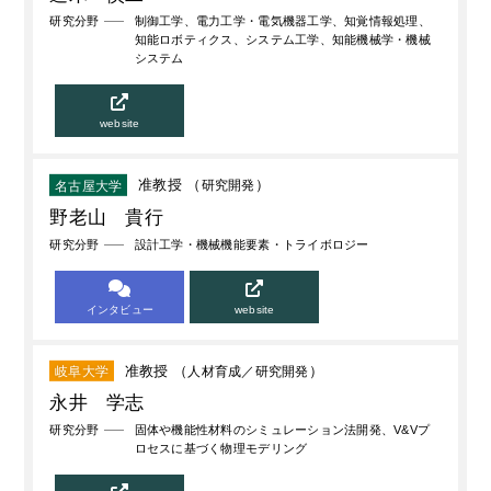
研究分野
制御工学、電力工学・電気機器工学、知覚情報処理、
知能ロボティクス、システム工学、知能機械学・機械
システム
website
准教授 （
研究開発
）
名古屋大学
野老山 貴行
研究分野
設計工学・機械機能要素・トライボロジー
インタビュー
website
准教授 （
人材育成
研究開発
）
岐阜大学
永井 学志
研究分野
固体や機能性材料のシミュレーション法開発、V&Vプ
ロセスに基づく物理モデリング