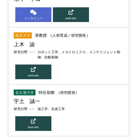
インタビュー
website
准教授 （
人材育成
研究開発
）
岐阜大学
上木 諭
研究分野
ロボット工学、メカトロニクス、インテリジェント制
御、自動制御
website
特任助教 （
研究開発
）
名古屋大学
宇土 誠一
研究分野
加工学、生産工学
website