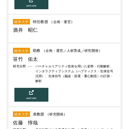
website
特任教授 （
企画・運営
）
岐阜大学
酒井 昭仁
助教 （
企画・運営
人材育成
研究開発
）
岐阜大学
笹竹 佑太
研究分野
バーチャルリアリティ技術を用いた姿勢・行動解析、
インタラクティブシステム（ハプティクス・生体信号
活用）、生体信号（脳波・筋電・重心動揺）の計測・
解析
website
准教授 （
研究開発
）
岐阜大学
佐藤 惇哉