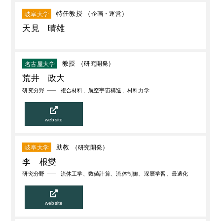
特任教授 （
企画・運営
）
岐阜大学
天見 晴雄
教授 （
研究開発
）
名古屋大学
荒井 政大
研究分野
複合材料、航空宇宙構造、材料力学
website
助教 （
研究開発
）
岐阜大学
李 根燮
研究分野
流体工学、数値計算、流体制御、深層学習、最適化
website