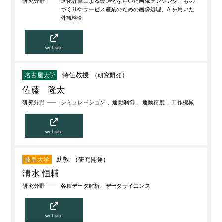
研究分野
進化計算による最適化を用いた画像センシング、もの
づくりやサービス産業のための画像処理、AIを用いた
外観検査
website
特任教授 （
研究開発
）
名古屋大学
佐藤 隆太
研究分野
シミュレーション 、運動制御 、運動精度 、工作機械
website
助教 （
研究開発
）
岐阜大学
淸水 恒輔
研究分野
各種データ解析、データサイエンス
website