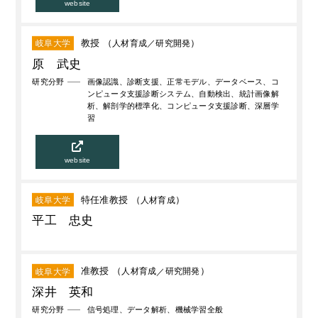
website
教授 （
人材育成
研究開発
）
岐阜大学
原 武史
研究分野
画像認識、診断支援、正常モデル、データベース、コ
ンピュータ支援診断システム、自動検出、統計画像解
析、解剖学的標準化、コンピュータ支援診断、深層学
習
website
特任准教授 （
人材育成
）
岐阜大学
平工 忠史
准教授 （
人材育成
研究開発
）
岐阜大学
深井 英和
研究分野
信号処理、データ解析、機械学習全般