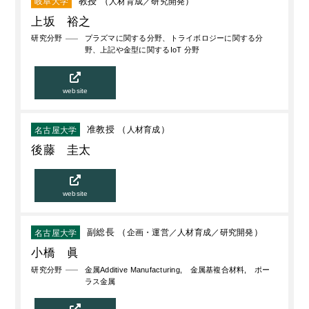
教授 （
人材育成
研究開発
）
岐阜大学
上坂 裕之
研究分野
プラズマに関する分野、トライボロジーに関する分
野、上記や金型に関するIoT 分野
website
准教授 （
人材育成
）
名古屋大学
後藤 圭太
website
副総長 （
企画・運営
人材育成
研究開発
）
名古屋大学
小橋 眞
研究分野
金属Additive Manufacturing, 金属基複合材料, ポー
ラス金属