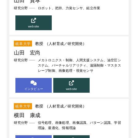
山田 貴孝
研究分野
ロボット、把持、力覚センサ、組立作業
website
教授 （
人材育成
研究開発
）
岐阜大学
山田 宏尚
研究分野
メカトロニクス・制御、人間支援システム、油空圧シ
ステム、バーチャルリアリティ、遠隔制御・マスタス
レーブ制御、画像処理・視覚センサ
インタビュー
website
教授 （
人材育成
研究開発
）
岐阜大学
横田 康成
研究分野
信号処理、画像処理、画像認識、パターン認識、学習
理論、最適化、情報理論