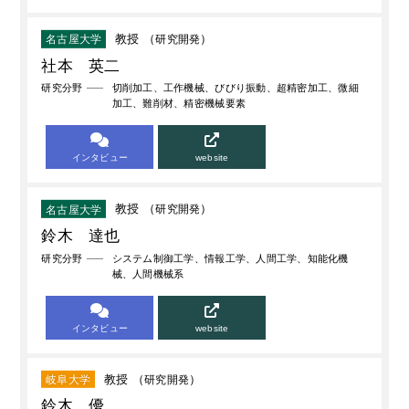
教授 （
研究開発
）
名古屋大学
社本 英二
研究分野
切削加工、工作機械、びびり振動、超精密加工、微細
加工、難削材、精密機械要素
インタビュー
website
教授 （
研究開発
）
名古屋大学
鈴木 達也
研究分野
システム制御工学、情報工学、人間工学、知能化機
械、人間機械系
インタビュー
website
教授 （
研究開発
）
岐阜大学
鈴木 優