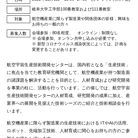
岐阜大学工学部100番教室および111番教室
場所
航空機産業に限らず製造業や関係団体の皆様，興味を
対象
お持ちの一般の方々
会場参加：80名程度、 オンライン：制限なし
募集人数
※ 会場参加、オンラン共申し込みが必要です。
※ 新型コロナウイルス感染状況によっては、計画を
変更することがあります。
航空宇宙生産技術開発センターは、国内初となる「生産技術」
に焦点を当てた教育研究機関として、航空機産業が持つ製造面
の諸課題を解決することを目的とし、人材育成および研究開発
を事業の柱に、活動を行っています。この催しでは、航空宇宙
生産技術開発センターの人材育成、研究開発の成果に加え、産
業界への展開を見据えた技術シーズのご紹介と技術相談会を行
います。
航空機産業に限らず製造業の生産技術における ITやAIの活用、
ロボット、先端加工技術、人材育成に関心をお持ちの方のご参