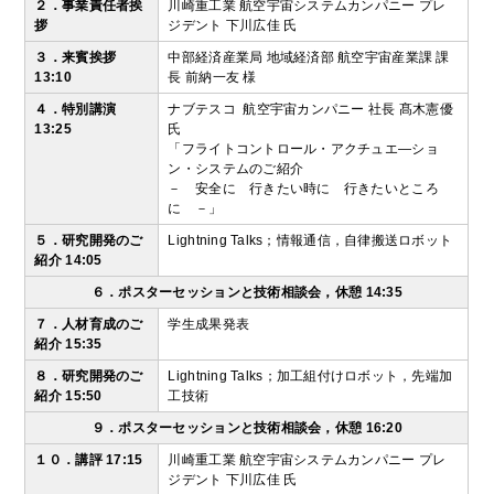
２．事業責任者挨
川崎重工業 航空宇宙システムカンパニー プレ
拶
ジデント 下川広佳 氏
３．来賓挨拶
中部経済産業局 地域経済部 航空宇宙産業課 課
13:10
長 前納一友 様
４．特別講演
ナブテスコ 航空宇宙カンパニー 社長 髙木憲優
13:25
氏
「フライトコントロール・アクチュエ―ショ
ン・システムのご紹介
－ 安全に 行きたい時に 行きたいところ
に －」
５．研究開発のご
Lightning Talks；情報通信，自律搬送ロボット
紹介 14:05
６．ポスターセッションと技術相談会，休憩 14:35
７．人材育成のご
学生成果発表
紹介 15:35
８．研究開発
のご
Lightning
Talks
；
加工組付けロボット，先端加
紹介 15:50
工技術
９．ポスターセッション
と
技術相談会
，休憩 16:20
１０．講評 17:15
川崎重工業 航空宇宙システムカンパニー
プレ
ジデント 下川広佳 氏