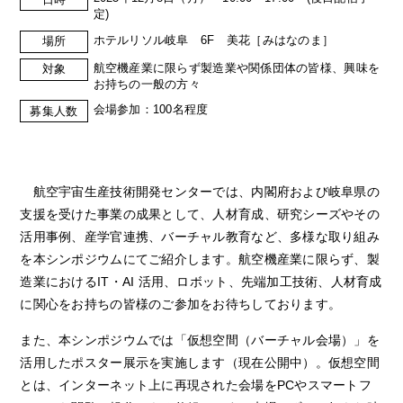
定)
ホテルリソル岐阜 6F 美花［みはなのま］
場所
航空機産業に限らず製造業や関係団体の皆様、興味を
対象
お持ちの一般の方々
会場参加：100名程度
募集人数
航空宇宙生産技術開発センターでは、内閣府および岐阜県の
支援を受けた事業の成果として、人材育成、研究シーズやその
活用事例、産学官連携、バーチャル教育など、多様な取り組み
を本シンポジウムにてご紹介します。航空機産業に限らず、製
造業におけるIT・AI 活用、ロボット、先端加工技術、人材育成
に関心をお持ちの皆様のご参加をお待ちしております。
また、本シンポジウムでは「仮想空間（バーチャル会場）」を
活用したポスター展示を実施します（現在公開中）。仮想空間
とは、インターネット上に再現された会場をPCやスマートフ