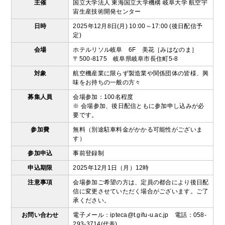
主催
国立大学法人 東海国立大学機構 岐阜大学 航空宇
宙生産技術開発センター
日時
2025年12月8日(月) 10:00～17:00 (後日配信予
定)
会場
ホテルリソル岐阜 6F 美花［みはなのま］
〒500-8175 岐阜県岐阜市長住町5-8
対象
航空機産業に限らず製造業や関係団体の皆様、興
味をお持ちの一般の方々
募集人員
会場参加：100名程度
※ 会場参加、後日配信ともに参加申し込みが必
要です。
参加費
無料（別途駐車料金がかかる可能性がございま
す）
参加申込
事前登録制
申込期限
2025年12月1日（月）12時
注意事項
会場参加ご希望の方は、定員の都合により後日配
信に変更させていただく場合がございます。ご了
承ください。
お問い合わせ
電子メール：ipteca@t.gifu-u.ac.jp 電話：058-
293-3714(代表)