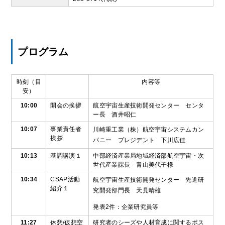
プログラム
時刻（目
内容等
安）
10:00
開会の挨拶
航空宇宙生産技術開発センター センタ
ー長 酒井昭仁
10:07
事業責任者
川崎重工業（株）航空宇宙システムカン
挨拶
パニー プレジデント 下川広佳
10:13
基調講演１
中部経済産業局地域経済部航空宇宙・次
世代産業課長 青山美代子様
10:34
CSAP活動
航空宇宙生産技術開発センター 先進研
紹介１
究開発部門長 天見晴雄
発表2件：企業研究員等
11:27
休憩/仮想空
研究者のシーズや人材育成に関するポス