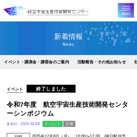
MENU
新着情報
News
イベント・講演会・講習会のご案内
活動報告・その他お知らせ
終了しました
イベント
令和7年度 航空宇宙生産技術開発センタ
ーシンポジウム
2025.10.09
イベント
主催
更新日：
2025年12月8日（月） 10:00〜17:00 (後日配信予
日時