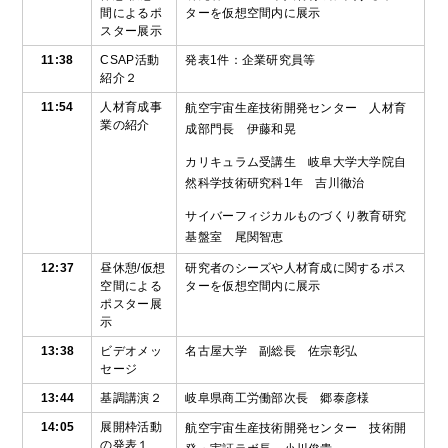
間によるポ
ターを仮想空間内に展示
スター展示
11:38
CSAP活動
発表1件：企業研究員等
紹介２
11:54
人材育成事
航空宇宙生産技術開発センター 人材育
業の紹介
成部門長 伊藤和晃
カリキュラム受講生 岐阜大学大学院自
然科学技術研究科1年 吉川徹治
サイバーフィジカルものづくり教育研究
基盤室 尾関智恵
12:37
昼休憩/仮想
研究者のシーズや人材育成に関するポス
空間による
ターを仮想空間内に展示
ポスター展
示
13:38
ビデオメッ
名古屋大学 副総長 佐宗彰弘
セージ
13:44
基調講演２
岐阜県商工労働部次長 郷泰彦様
14:05
展開枠活動
航空宇宙生産技術開発センター 技術開
の発表１