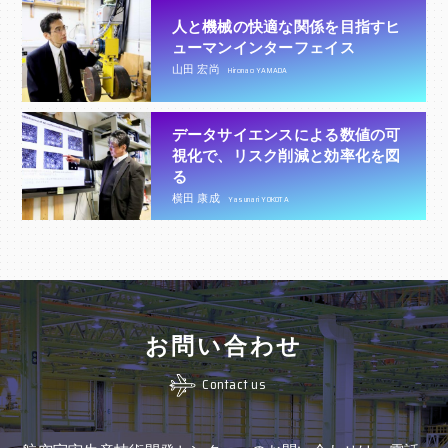
人と機械の快適な関係を目指すヒ
ューマンインターフェイス
山田 宏尚
Hironao YAMADA
データサイエンスによる数値の可
視化で、リスク削減と効率化を図
る
横田 康成
Yasunari YOKOTA
お問い合わせ
Contact us