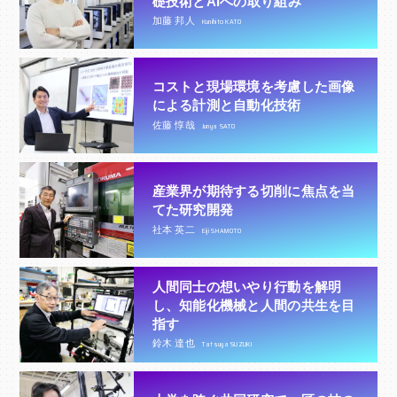
礎技術とAIへの取り組み
加藤 邦人
Kunihito KATO
コストと現場環境を考慮した画像
による計測と自動化技術
佐藤 惇哉
Junya SATO
産業界が期待する切削に焦点を当
てた研究開発
社本 英二
Eiji SHAMOTO
人間同士の想いやり行動を解明
し、知能化機械と人間の共生を目
指す
鈴木 達也
Tatsuya SUZUKI