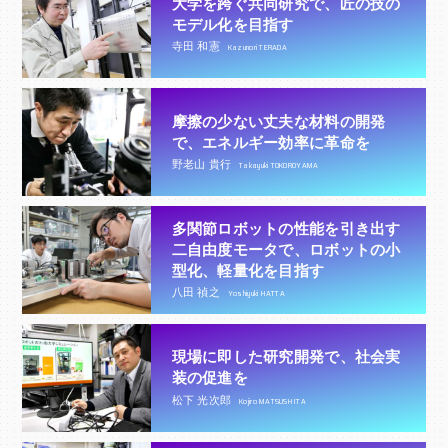
大学を跨ぐ共同研究で、匠の技の
モデル化を目指す
寺田 和憲
Kazunori TERADA
摩擦の少ない丈夫な材料の開発
で、エネルギー効率に革命を
野老山 貴行
Takayuki TOKOROYAMA
多関節ロボットの性能を引き出す
二自由度モータで、ロボットの小
型化、軽量化を目指す
八田 禎之
Yoshiyuki HATTA
現場に即した研究開発で、社会実
装の促進を
松下 光次郎
Kojiro MATSUSHITA