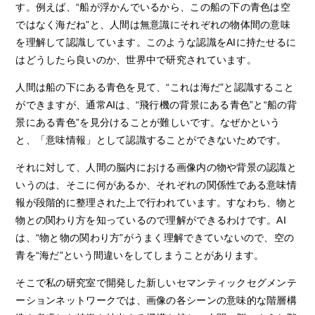
す。例えば、“船が浮かんでいるから、この船の下の青色は空
ではなく海だね”と、人間は無意識にそれぞれの物体間の意味
を理解して認識しています。このような認識を
AI
に持たせるに
はどうしたら良いのか、世界中で研究されています。
人間は船の下にある青色を見て、“これは海だ”と認識すること
ができますが、通常
AI
は、“飛行機の背景にある青色”と“船の背
景にある青色”を見分けることが難しいです。なぜかという
と、「意味情報」として認識することができないためです。
それに対して、人間の脳内における画像内の物や背景の認識と
いうのは、そこに何があるか、それぞれの関係性である意味情
報が段階的に整理された上で行われています。すなわち、物と
物との関わり方を知っているので理解ができるわけです。
AI
は、“物と物の関わり方”がうまく理解できていないので、空の
青を“海だ”という間違いをしてしまうことがあります。
そこで私の研究室で開発した新しいセマンティックセグメンテ
ーションネットワークでは、画像の各シーンの意味的な階層構