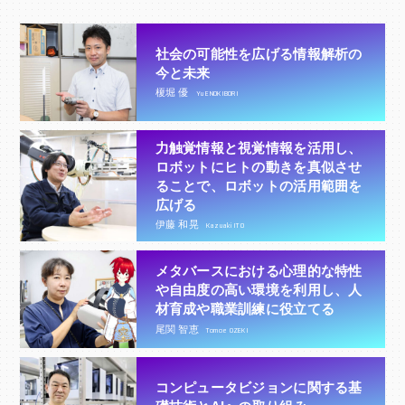
社会の可能性を広げる情報解析の
今と未来
榎堀 優
Yu ENOKIBORI
力触覚情報と視覚情報を活用し、
ロボットにヒトの動きを真似させ
ることで、ロボットの活用範囲を
広げる
伊藤 和晃
Kazuaki ITO
メタバースにおける心理的な特性
や自由度の高い環境を利用し、人
材育成や職業訓練に役立てる
尾関 智恵
Tomoe OZEKI
コンピュータビジョンに関する基