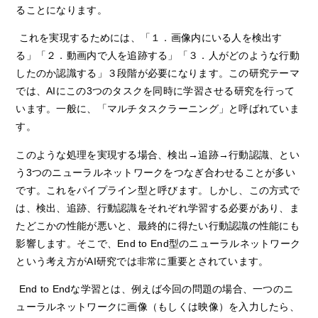
ることになります。
これを実現するためには、「１．画像内にいる人を検出す
る」「２．動画内で人を追跡する」「３．人がどのような行動
したのか認識する」３段階が必要になります。この研究テーマ
では、
AI
にこの
3
つのタスクを同時に学習させる研究を行って
います。一般に、「マルチタスクラーニング」と呼ばれていま
す。
このような処理を実現する場合、検出→追跡→行動認識、とい
う
3
つのニューラルネットワークをつなぎ合わせることが多い
です。これをパイプライン型と呼びます。しかし、この方式で
は、検出、追跡、行動認識をそれぞれ学習する必要があり、ま
たどこかの性能が悪いと、最終的に得たい行動認識の性能にも
影響します。そこで、
End to End
型のニューラルネットワーク
という考え方が
AI
研究では非常に重要とされています。
End to End
な学習とは、例えば今回の問題の場合、一つのニ
ューラルネットワークに画像（もしくは映像）を入力したら、