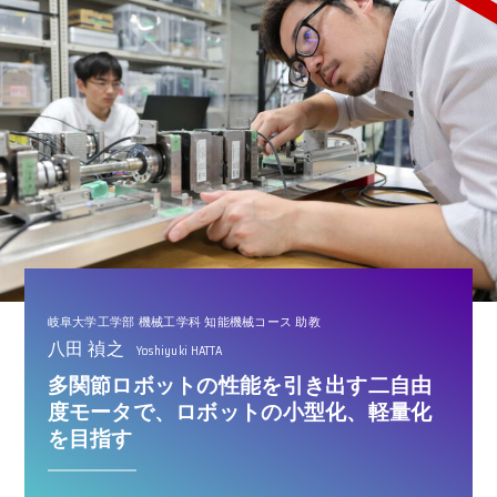
岐阜大学工学部 機械工学科 知能機械コース 助教
八田 禎之
Yoshiyuki HATTA
多関節ロボットの性能を引き出す二自由
度モータで、ロボットの小型化、軽量化
を目指す