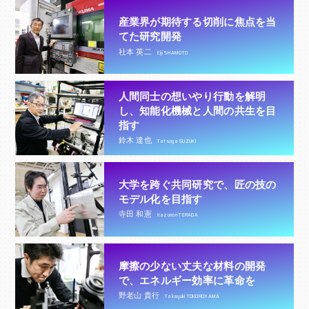
産業界が期待する切削に焦点を当
てた研究開発
社本 英二
Eiji SHAMOTO
人間同士の想いやり行動を解明
し、知能化機械と人間の共生を目
指す
鈴木 達也
Tatsuya SUZUKI
大学を跨ぐ共同研究で、匠の技の
モデル化を目指す
寺田 和憲
Kazunori TERADA
摩擦の少ない丈夫な材料の開発
で、エネルギー効率に革命を
野老山 貴行
Takayuki TOKOROYAMA