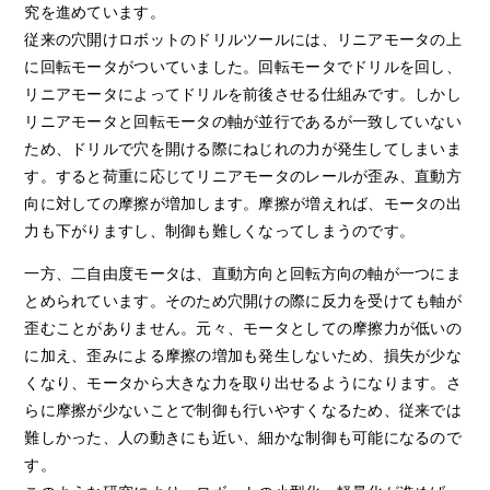
究を進めています。
従来の穴開けロボットのドリルツールには、リニアモータの上
に回転モータがついていました。回転モータでドリルを回し、
リニアモータによってドリルを前後させる仕組みです。しかし
リニアモータと回転モータの軸が並行であるが一致していない
ため、ドリルで穴を開ける際にねじれの力が発生してしまいま
す。すると荷重に応じてリニアモータのレールが歪み、直動方
向に対しての摩擦が増加します。摩擦が増えれば、モータの出
力も下がりますし、制御も難しくなってしまうのです。
一方、二自由度モータは、直動方向と回転方向の軸が一つにま
とめられています。そのため穴開けの際に反力を受けても軸が
歪むことがありません。元々、モータとしての摩擦力が低いの
に加え、歪みによる摩擦の増加も発生しないため、損失が少な
くなり、モータから大きな力を取り出せるようになります。さ
らに摩擦が少ないことで制御も行いやすくなるため、従来では
難しかった、人の動きにも近い、細かな制御も可能になるので
す。