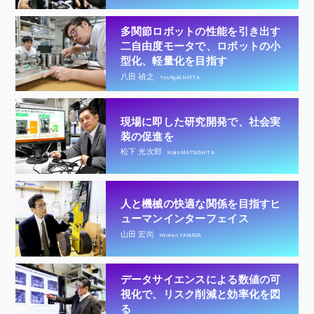
多関節ロボットの性能を引き出す
二自由度モータで、ロボットの小
型化、軽量化を目指す
八田 禎之
Yoshiyuki HATTA
現場に即した研究開発で、社会実
装の促進を
松下 光次郎
Kojiro MATSUSHITA
人と機械の快適な関係を目指すヒ
ューマンインターフェイス
山田 宏尚
Hironao YAMADA
データサイエンスによる数値の可
視化で、リスク削減と効率化を図
る