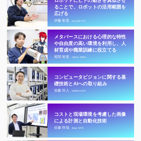
ロボットにヒトの動きを真似させ
ることで、ロボットの活用範囲を
広げる
伊藤 和晃
Kazuaki ITO
メタバースにおける心理的な特性
や自由度の高い環境を利用し、人
材育成や職業訓練に役立てる
尾関 智恵
Tomoe OZEKI
コンピュータビジョンに関する基
礎技術とAIへの取り組み
加藤 邦人
Kunihito KATO
コストと現場環境を考慮した画像
による計測と自動化技術
佐藤 惇哉
Junya SATO