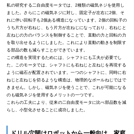
私の研究する二自由度モータでは、2種類の磁気ネジを使用し
ました。さらにこの磁気ネジに対し、固定子が左右に2個、そ
れに伴い回転子も2個ある構造になっています。2個の回転子の
うち片方が右ねじ、もう片方が左ねじになっており、右ねじと
左ねじの力のバランスを制御することで、直動の力と回転の力
を取り出せるようにしました。これにより直動の動きを制限す
る部品の数も減らすことができています。
この構造を実現するためには、シャフトにも工夫が必要でし
た。このモータでは、シャフトにも右ねじと左ねじを再現する
ように磁石が配置されています。一つのシャフトに、同時に右
ねじと左ねじを切るような構造は、物理的なボールねじではで
きません。しかし、磁気ネジを使うことで、これが可能になる
のも磁気ネジを使用するメリットの一つです。
これらの工夫により、従来の二自由度モータに比べ部品数を減
らし、小型化させることに成功しました。
ドリル穴開けロボットから一般向け、家庭