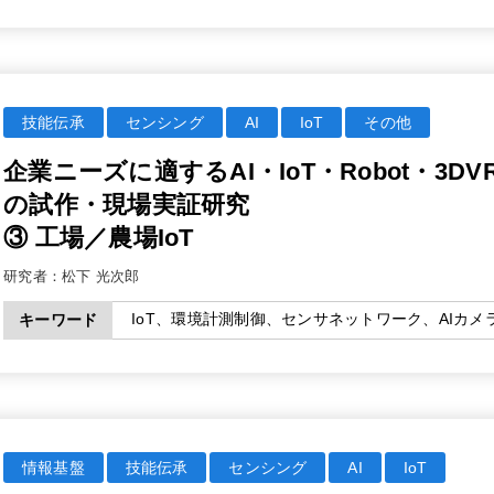
技能伝承
センシング
AI
IoT
その他
企業ニーズに適するAI・IoT・Robot・3
の試作・現場実証研究
③ 工場／農場IoT
研究者：
松下 光次郎
IoT、環境計測制御、センサネットワーク、AIカ
キーワード
情報基盤
技能伝承
センシング
AI
IoT