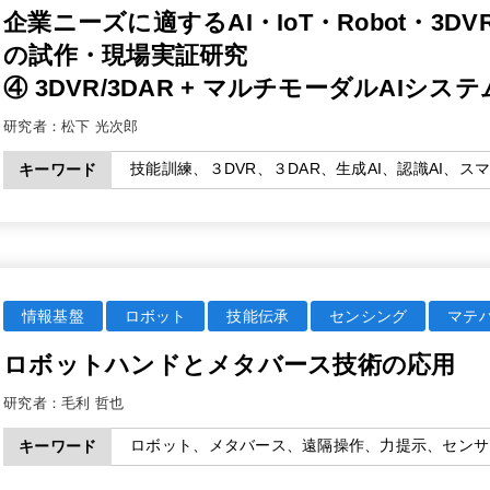
企業ニーズに適するAI・IoT・Robot・3
の試作・現場実証研究
④ 3DVR/3DAR + マルチモーダルAIシステ
研究者：
松下 光次郎
技能訓練、３DVR、３DAR、生成AI、認識AI、ス
キーワード
情報基盤
ロボット
技能伝承
センシング
マテ
ロボットハンドとメタバース技術の応用
研究者：
毛利 哲也
ロボット、メタバース、遠隔操作、力提示、センサ
キーワード