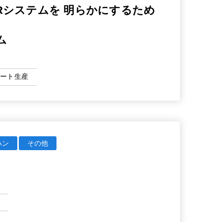
DVRシステムを 明らかにするため
ム
マート生産
ハン
その他