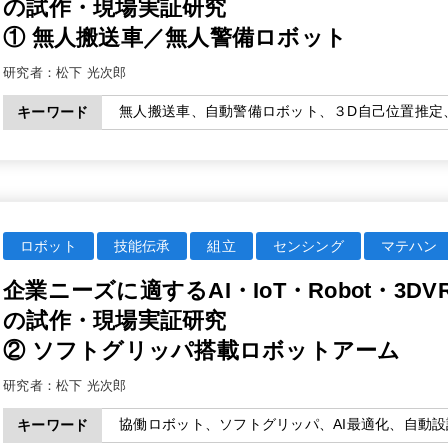
の試作・現場実証研究
① 無人搬送車／無人警備ロボット
研究者：
松下 光次郎
無人搬送車、自動警備ロボット、３D自己位置推定
キーワード
ロボット
技能伝承
組立
センシング
マテハン
企業ニーズに適するAI・IoT・Robot・3
の試作・現場実証研究
② ソフトグリッパ搭載ロボットアーム
研究者：
松下 光次郎
協働ロボット、ソフトグリッパ、AI最適化、自動
キーワード