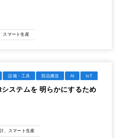
、スマート生産
設備・工具
部品搬送
AI
IoT
DVRシステムを 明らかにするため
設計、スマート生産