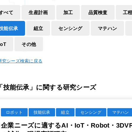
すべて
生産計画
加工
品質検査
工
技能伝承
組立
センシング
マテハン
IoT
その他
研究シーズ検索に戻る
「技能伝承」に関する研究シーズ
ロボット
技能伝承
組立
センシング
マテハン
企業ニーズに適するAI・IoT・Robot・3